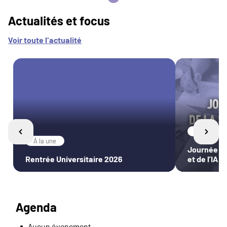
Actualités et focus
Voir toute l'actualité
Intelligence
À la une
Journée de
Rentrée Universitaire 2026
et de l’IA
Agenda
Aucun évenement