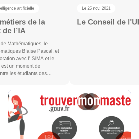
telligence artificielle
Le 25 nov. 2021
métiers de la
Le Conseil de l'
 de l’IA
 de Mathématiques, le
matiques Blaise Pascal, et
ration avec l’ISIMA et le
e est un moment de
entre les étudiants des
iques appliquées et
cielle, notamment les Master
ants, les entreprises et
e de l’UFR Math et de