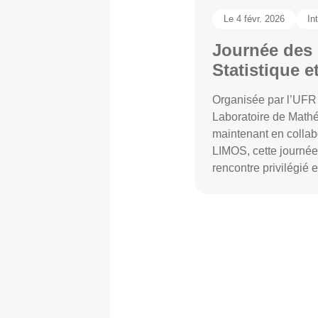
Le 4 févr. 2026
In
Journée des 
Statistique et
Organisée par l’UFR
Laboratoire de Mathé
maintenant en collabo
LIMOS, cette journé
rencontre privilégié 
filières de mathémat
d’Intelligence Artifi
MAS et IA, les doctor
l’équipe pédagogiqu
l’ISIMA.