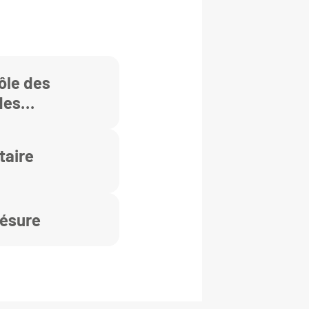
ôle des
des
taire
césure