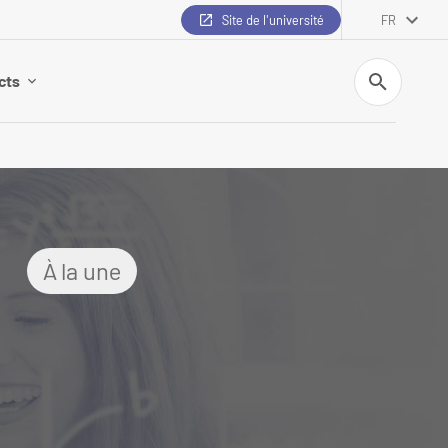
Site de l'université
FR
Recherche
cts
À la une